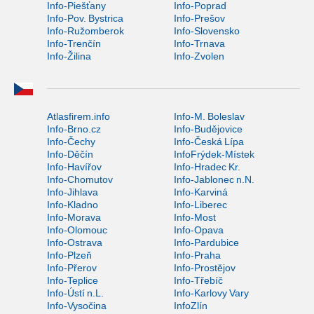
Info-Piešťany
Info-Poprad
Info-Pov. Bystrica
Info-Prešov
Info-Ružomberok
Info-Slovensko
Info-Trenčín
Info-Trnava
Info-Žilina
Info-Zvolen
Atlasfirem.info
Info-M. Boleslav
Info-Brno.cz
Info-Budějovice
Info-Čechy
Info-Česká Lípa
Info-Děčín
InfoFrýdek-Místek
Info-Havířov
Info-Hradec Kr.
Info-Chomutov
Info-Jablonec n.N.
Info-Jihlava
Info-Karviná
Info-Kladno
Info-Liberec
Info-Morava
Info-Most
Info-Olomouc
Info-Opava
Info-Ostrava
Info-Pardubice
Info-Plzeň
Info-Praha
Info-Přerov
Info-Prostějov
Info-Teplice
Info-Třebíč
Info-Ústí n.L.
Info-Karlovy Vary
Info-Vysočina
InfoZlín