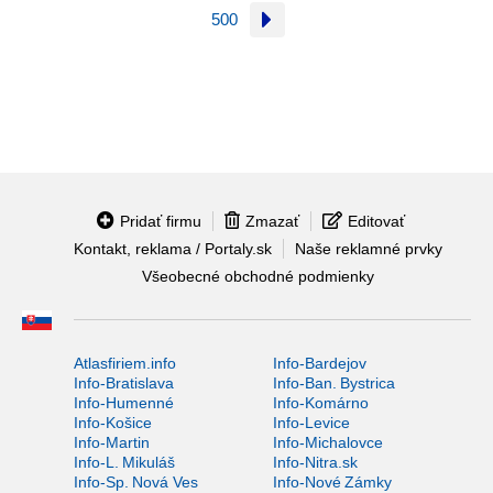
500
Pridať firmu
Zmazať
Editovať
Kontakt, reklama / Portaly.sk
Naše reklamné prvky
Všeobecné obchodné podmienky
Atlasfiriem.info
Info-Bardejov
Info-Bratislava
Info-Ban. Bystrica
Info-Humenné
Info-Komárno
Info-Košice
Info-Levice
Info-Martin
Info-Michalovce
Info-L. Mikuláš
Info-Nitra.sk
Info-Sp. Nová Ves
Info-Nové Zámky