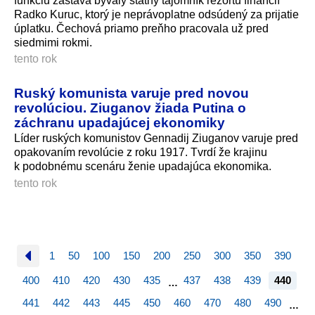
funkciu zastáva bývalý štátny tajomník rezortu financií
Radko Kuruc, ktorý je neprávoplatne odsúdený za prijatie
úplatku. Čechová priamo preňho pracovala už pred
siedmimi rokmi.
tento rok
Ruský komunista varuje pred novou
revolúciou. Ziuganov žiada Putina o
záchranu upadajúcej ekonomiky
Líder ruských komunistov Gennadij Ziuganov varuje pred
opakovaním revolúcie z roku 1917. Tvrdí že krajinu
k podobnému scenáru ženie upadajúca ekonomika.
tento rok
1
50
100
150
200
250
300
350
390
400
410
420
430
435
437
438
439
440
…
441
442
443
445
450
460
470
480
490
…