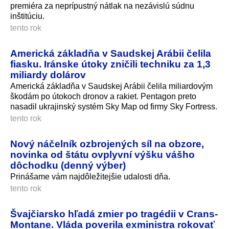
premiéra za neprípustný nátlak na nezávislú súdnu
inštitúciu.
tento rok
Americká základňa v Saudskej Arábii čelila
fiasku. Iránske útoky zničili techniku za 1,3
miliardy dolárov
Americká základňa v Saudskej Arábii čelila miliardovým
škodám po útokoch dronov a rakiet. Pentagon preto
nasadil ukrajinský systém Sky Map od firmy Sky Fortress.
tento rok
Nový náčelník ozbrojených síl na obzore,
novinka od štátu ovplyvní výšku vášho
dôchodku (denný výber)
Prinášame vám najdôležitejšie udalosti dňa.
tento rok
Švajčiarsko hľadá zmier po tragédii v Crans-
Montane. Vláda poverila exministra rokovať