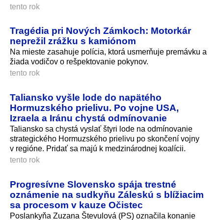
tento rok
Tragédia pri Nových Zámkoch: Motorkár
neprežil zrážku s kamiónom
Na mieste zasahuje polícia, ktorá usmerňuje premávku a
žiada vodičov o rešpektovanie pokynov.
tento rok
Taliansko vyšle lode do napätého
Hormuzského prielivu. Po vojne USA,
Izraela a Iránu chystá odmínovanie
Taliansko sa chystá vyslať štyri lode na odmínovanie
strategického Hormuzského prielivu po skončení vojny
v regióne. Pridať sa majú k medzinárodnej koalícii.
tento rok
Progresívne Slovensko spája trestné
oznámenie na sudkyňu Záleskú s blížiacim
sa procesom v kauze Očistec
Poslankyňa Zuzana Števulová (PS) označila konanie