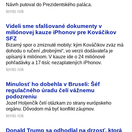
Návrh putoval do Prezidentského paláca.
tento rok
Videli sme sfalšované dokumenty v
miliónovej kauze iPhonov pre Kováčikov
SFZ
Bizarný spor o zmiznuté mobily: kým Kováčikov zväz má
dohodu o ručení „drobnými“, vo verzii dodávateľa je
upísaný k miliónom. V kauze ide o 24 miliónové
pohľadávky a 17-tisíc nezaplatených iPhonov.
tento rok
Minulosť ho dobehla v Bruseli: Šéf
regulačného úradu čelí vážnemu
podozreniu
Jozef Holjenčík čelí otázkam zo strany európskeho
orgánu. Dôvodom má byť konflikt záujmov.
tento rok
Donald Trump sa odhodlal na drzosť, ktorá