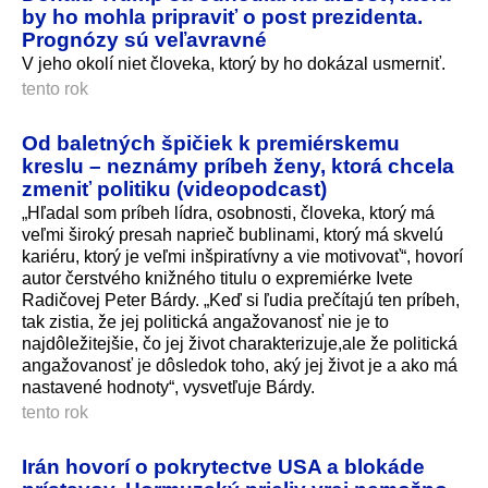
by ho mohla pripraviť o post prezidenta.
Prognózy sú veľavravné
V jeho okolí niet človeka, ktorý by ho dokázal usmerniť.
tento rok
Od baletných špičiek k premiérskemu
kreslu – neznámy príbeh ženy, ktorá chcela
zmeniť politiku (videopodcast)
„Hľadal som príbeh lídra, osobnosti, človeka, ktorý má
veľmi široký presah naprieč bublinami, ktorý má skvelú
kariéru, ktorý je veľmi inšpiratívny a vie motivovať“, hovorí
autor čerstvého knižného titulu o expremiérke Ivete
Radičovej Peter Bárdy. „Keď si ľudia prečítajú ten príbeh,
tak zistia, že jej politická angažovanosť nie je to
najdôležitejšie, čo jej život charakterizuje,ale že politická
angažovanosť je dôsledok toho, aký jej život je a ako má
nastavené hodnoty“, vysvetľuje Bárdy.
tento rok
Irán hovorí o pokrytectve USA a blokáde