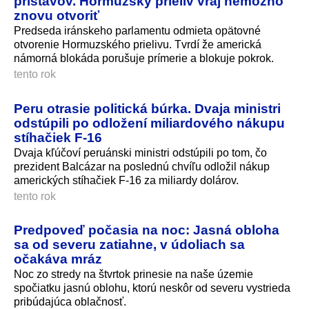
prístavov. Hormuzský prieliv vraj nemožno
znovu otvoriť
Predseda iránskeho parlamentu odmieta opätovné
otvorenie Hormuzského prielivu. Tvrdí že americká
námorná blokáda porušuje prímerie a blokuje pokrok.
tento rok
Peru otrasie politická búrka. Dvaja ministri
odstúpili po odložení miliardového nákupu
stíhačiek F-16
Dvaja kľúčoví peruánski ministri odstúpili po tom, čo
prezident Balcázar na poslednú chvíľu odložil nákup
amerických stíhačiek F-16 za miliardy dolárov.
tento rok
Predpoveď počasia na noc: Jasná obloha
sa od severu zatiahne, v údoliach sa
očakáva mráz
Noc zo stredy na štvrtok prinesie na naše územie
spočiatku jasnú oblohu, ktorú neskôr od severu vystrieda
pribúdajúca oblačnosť.