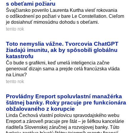
s obeťami požiaru
Švajčiarsko poverilo Laurenta Kurtha viesť rokovania
o odškodnení po požiari v bare Le Constellation. Cieľom
je dosiahnuť mimosúdnu dohodu s obeťami.
tento rok
Toto nemyslia vážne. Tvorcovia ChatGPT
žiadajú imunitu, ak by spôsobili globálnu
katastrofu
Čo bude s grafikmi, keď umelá inteligencia začne
generovať dizajn sama a prejde celá francúzska vláda
na Linux?
tento rok
Provládny Ereport spoluvlastní manažérka
štátnej banky. Roky pracuje pre funkcionára
obžalovaného z korupcie
Linda Čechová vlastní polovicu spravodajského webu
Ereport a zároveň pracuje pre štát – je šéfkou kancelárie
riaditeľa Slovenskej záručnej a rozvojovej banky. Túto