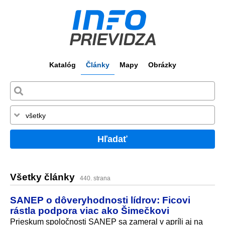
Katalóg
Články
Mapy
Obrázky
Hľadať
Všetky články
440. strana
SANEP o dôveryhodnosti lídrov: Ficovi
rástla podpora viac ako Šimečkovi
Prieskum spoločnosti SANEP sa zameral v apríli aj na