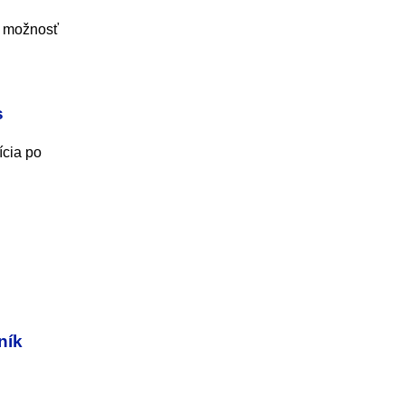
nú možnosť
s
ícia po
ník