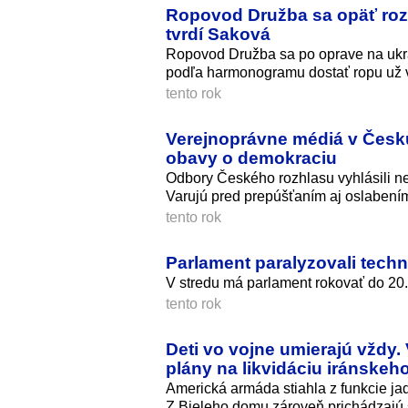
Ropovod Družba sa opäť rozb
tvrdí Saková
Ropovod Družba sa po oprave na ukra
podľa harmonogramu dostať ropu už v
tento rok
Verejnoprávne médiá v Česku 
obavy o demokraciu
Odbory Českého rozhlasu vyhlásili n
Varujú pred prepúšťaním aj oslabením
tento rok
Parlament paralyzovali tech
V stredu má parlament rokovať do 20.
tento rok
Deti vo vojne umierajú vždy.
plány na likvidáciu iránskeho
Americká armáda stiahla z funkcie ja
Z Bieleho domu zároveň prichádzajú s