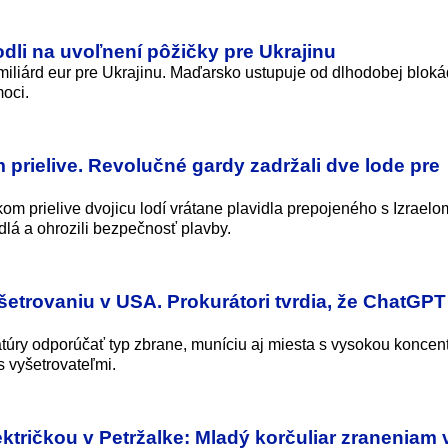
dli na uvoľnení pôžičky pre Ukrajinu
iliárd eur pre Ukrajinu. Maďarsko ustupuje od dlhodobej bloká
moci.
prielive. Revolučné gardy zadržali dve lode pre
m prielive dvojicu lodí vrátane plavidla prepojeného s Izraelo
dlá a ohrozili bezpečnosť plavby.
etrovaniu v USA. Prokurátori tvrdia, že ChatGPT 
túry odporúčať typ zbrane, muníciu aj miesta s vysokou koncen
s vyšetrovateľmi.
ktričkou v Petržalke: Mladý korčuliar zraneniam 