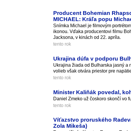
Producent Bohemian Rhapsod
MICHAEL: Kráľa popu Michael
Snímka Michael je filmovým portréto
ikonou. Vďaka producentovi filmu Bo
Jacksona, v kinách od 22. apríla.
tento rok
Ukrajina dúfa v podporu Bu
Ukrajina žiada od Bulharska jasný a
volieb však otvára priestor pre napäti
tento rok
Minister Kaliňák povedal, k
Daniel Zmeko už čoskoro skončí vo fu
tento rok
Víťazstvo proruského Radeva
Zola Mikeša)