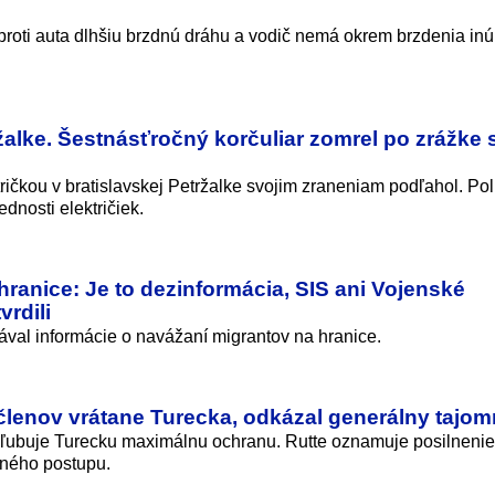
 oproti auta dlhšiu brzdnú dráhu a vodič nemá okrem brzdenia i
ržalke. Šestnásťročný korčuliar zomrel po zrážke 
ričkou v bratislavskej Petržalke svojim zraneniam podľahol. Pol
dnosti električiek.
hranice: Je to dezinformácia, SIS ani Vojenské
vrdili
ával informácie o navážaní migrantov na hranice.
lenov vrátane Turecka, odkázal generálny tajom
 sľubuje Turecku maximálnu ochranu. Rutte oznamuje posilnenie
čného postupu.