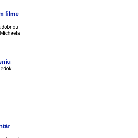
 filme
hudobnou
 Michaela
eniu
ledok
ntár