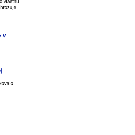
o vlastnú
ohrozuje
e v
j
skovalo