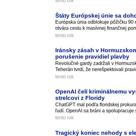
tento rok
Štáty Európskej únie sa doho
Európska únia odblokuje pôžičku 90 m
otvára cestu k masívnej finančnej po
tento rok
Iránsky zásah v Hormuzskom 
porušenie pravidiel plavby
Revolučné gardy zadržali v Hormuzsko
Teherán tvrdí, že nerešpektovali pravi
tento rok
OpenAI čelí kriminálnemu vyš
strelcovi z Floridy
ChatGPT mal podľa floridskej prokura
ľudí. OpenAI sa bráni a spolupracuje 
tento rok
Tragický koniec nehody s ele