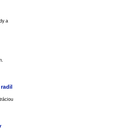
dy a
m.
radil
tráciou
v