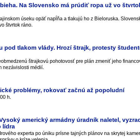
ieha. Na Slovensko má prúdiť ropa už vo štvrto
jinskom úseku opäť napĺňa a tlakujú ho z Bieloruska. Sloven
o štvrtok ráno.
pod tlakom vlády. Hrozí štrajk, protesty študent
eobmedzenú štrajkovú pohotovosť pre plán zmeniť jeho financo
 nezávislosti médií.
nické problémy, rokovať začnú až popoludní
00 h.
 Vysoký americký armádny úradník naletel, vyzrad
 lídra
drového experta po úniku prísne tajných plánov na skrytej kamer
právy o kríze velenia.