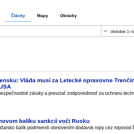
Články
Mapy
Obrázky
ovensku: Vláda musí za Letecké opravovne Trenčí
 USA
bezpečnostné záruky a prevziať zodpovednosť za ochranu techn
novom balíku sankcií voči Rusku
Maďarsko balík podmienili obnovením dodávok ropy cez ropovod 