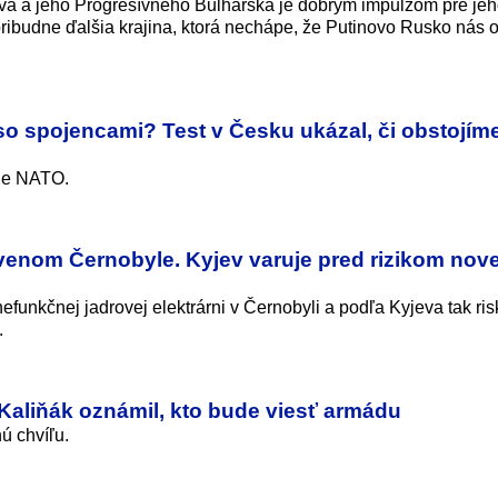
a a jeho Progresívneho Bulharska je dobrým impulzom pre jeh
ribudne ďalšia krajina, ktorá nechápe, že Putinovo Rusko nás 
o spojencami? Test v Česku ukázal, či obstojím
ane NATO.
tavenom Černobyle. Kyjev varuje pred rizikom nove
efunkčnej jadrovej elektrárni v Černobyli a podľa Kyjeva tak ri
.
Kaliňák oznámil, kto bude viesť armádu
ú chvíľu.