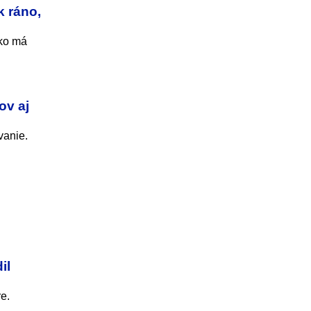
k ráno,
sko má
ov aj
vanie.
il
e.