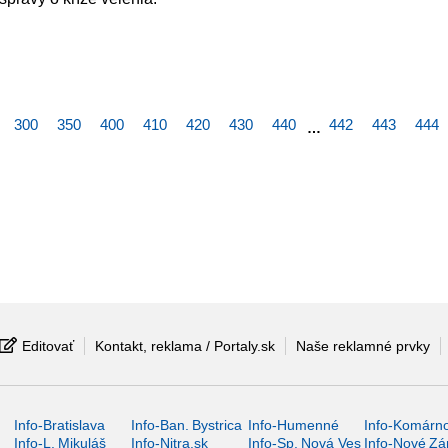
300
350
400
410
420
430
440
442
443
444
…
Editovať
Kontakt, reklama / Portaly.sk
Naše reklamné prvky
Info-Bratislava
Info-Ban. Bystrica
Info-Humenné
Info-Komárn
Info-L. Mikuláš
Info-Nitra.sk
Info-Sp. Nová Ves
Info-Nové Z