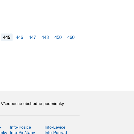
445
446
447
448
450
460
Všeobecné obchodné podmienky
o
Info-Košice
Info-Levice
ámky
Info-Piešťany
Info-Poprad