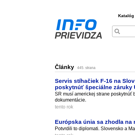
Katalóg
Články
445. strana
Servis stíhačiek F-16 na Sl
poskytnúť špeciálne záruky
SR musí americkej strane poskytnúť 
dokumentácie.
tento rok
Európska únia sa zhodla na 
Potvrdili to diplomati. Slovensko a 