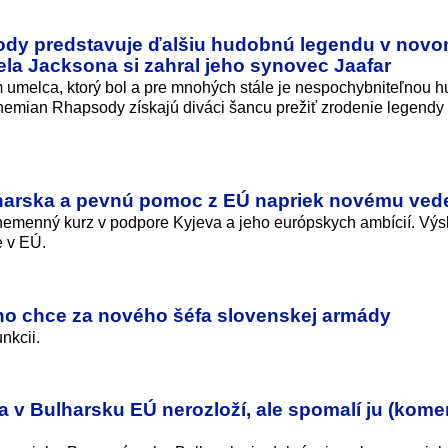
y predstavuje ďalšiu hudobnú legendu v novom
a Jacksona si zahral jeho synovec Jaafar
m umelca, ktorý bol a pre mnohých stále je nespochybniteľnou 
hemian Rhapsody získajú diváci šancu prežiť zrodenie legendy
lharska a pevnú pomoc z EÚ napriek novému ved
 nemenný kurz v podpore Kyjeva a jeho európskych ambícií. Výs
e v EÚ.
oho chce za nového šéfa slovenskej armády
nkcii.
 v Bulharsku EÚ nerozloží, ale spomalí ju (kome