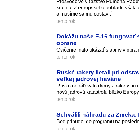
Presvedčivé víťazstvo Rumena Radev
krajinu. Z európskeho pohľadu však p
a musíme sa mu postaviť.
tento rok
Dokážu naše F-16 fungovať s
obrane
Cvičenie malo ukázať slabiny v obr
tento rok
Ruské rakety lietali pri ods
veľkej jadrovej havárie
Rusko odpáľovalo drony a rakety pri n
novú jadrovú katastrofu blízko Európy
tento rok
Schválili náhradu za Zmeka. 
Bod pribudol do programu na posledn
tento rok