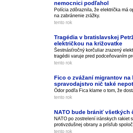
nemocnici podľahol
Polícia zdôraznila, že električka má
na zabránenie zrážky.
tento rok
Tragédia v bratislavskej Pet
električkou na križovatke
Šestnásťročný korčuliar zrazený elekt
tragédii varuje pred podceňovaním pre
tento rok
Fico o zvážaní migrantov na 
spravodajstvo nič také nepot
Ódor podľa Fica klame o tom, že dost
tento rok
NATO bude brániť všetkých č
NATO po zostrelení iránskych rakiet
protivzdušnej obrany a prísľub spolo
tento rok